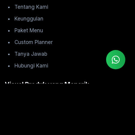
Tentang Kami
Keunggulan
Paket Menu
Custom Planner
Tanya Jawab
Hubungi Kami
Visual Produk yang Menarik
Menggunakan foto makanan berkualitas tinggi
yang menampilkan menu catering secara
profesional sehingga mampu meningkatkan
kepercayaan calon pelanggan.