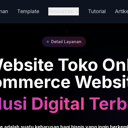
nan
Template
Resources
Tutorial
Artike
Detail Layanan
ebsite Toko Onl
mmerce Websi
usi Digital Terb
ne adalah suatu keharusan bagi bisnis yang ingin berke