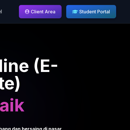
l
Client Area
Student Portal
ine (E-
te)
aik
mbang dan bersaing di pasar