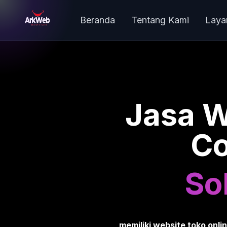
Beranda
Tentang Kami
Laya
Jasa W
Co
Sol
memiliki website toko onli