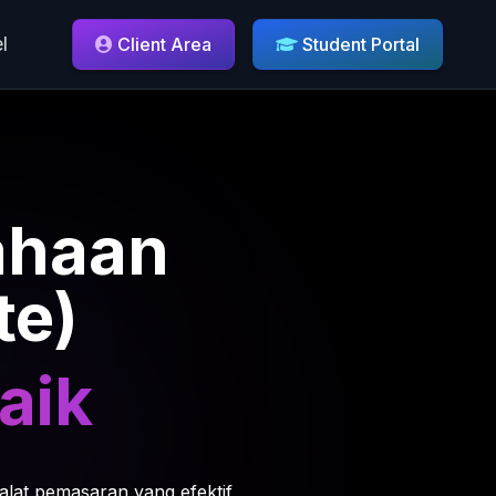
l
Client Area
Student Portal
ahaan
te)
aik
 alat pemasaran yang efektif