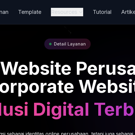
nan
Template
Resources
Tutorial
Artike
Detail Layanan
 Website Perus
orporate Websi
usi Digital Terb
si sebagai identitas online perusahaan, tetapi juga sebagai