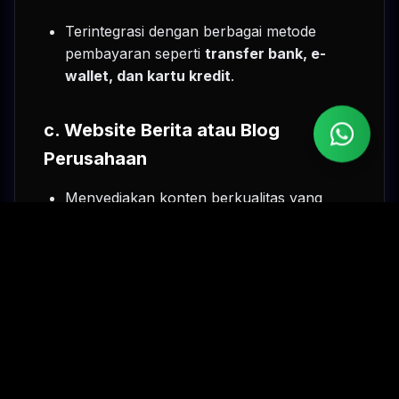
Terintegrasi dengan berbagai metode
pembayaran seperti
transfer bank, e-
wallet, dan kartu kredit
.
c. Website Berita atau Blog
Perusahaan
Menyediakan konten berkualitas yang
dapat meningkatkan interaksi dan
mendukung strategi content marketing
.
Membantu membangun otoritas
perusahaan di industri terkait.
d. Website Sistem Internal
Perusahaan