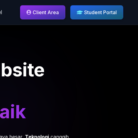
l
Client Area
Student Portal
bsite
aik
iaya besar.
Teknologi
canggih