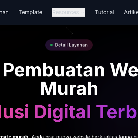
nan
Template
Resources
Tutorial
Artike
Detail Layanan
 Pembuatan We
Murah
usi Digital Terb
bsite murah
, Anda bisa punya website berkualitas tanpa b