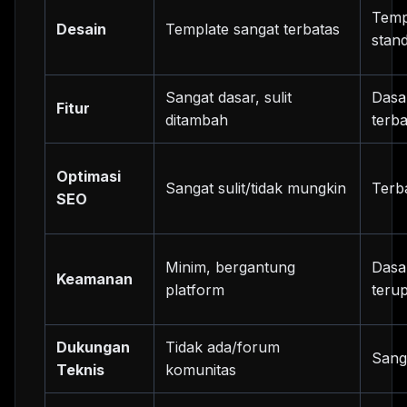
Temp
Desain
Template sangat terbatas
stand
Sangat dasar, sulit
Dasa
Fitur
ditambah
terba
Optimasi
Sangat sulit/tidak mungkin
Terba
SEO
Minim, bergantung
Dasa
Keamanan
platform
teru
Dukungan
Tidak ada/forum
Sang
Teknis
komunitas