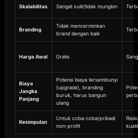
Skalabilitas
Sangat sulit/tidak mungkin
Terb
Tidak mencerminkan
Branding
Terb
brand dengan baik
Harga Awal
Gratis
Sang
Potensi biaya tersembunyi
Biaya
(upgrade), branding
Poten
Jangka
buruk, harus bangun
perba
Panjang
ulang
Untuk coba-coba/pribadi
Risik
Kesimpulan
non-profit
kuali