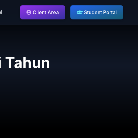
l
Client Area
Student Portal
i Tahun