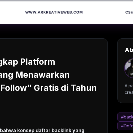
Ab
kap Platform
yang Menawarkan
Follow" Gratis di Tahun
A pa
crea
#back
#Dofo
 bahwa konsep daftar backlink yang