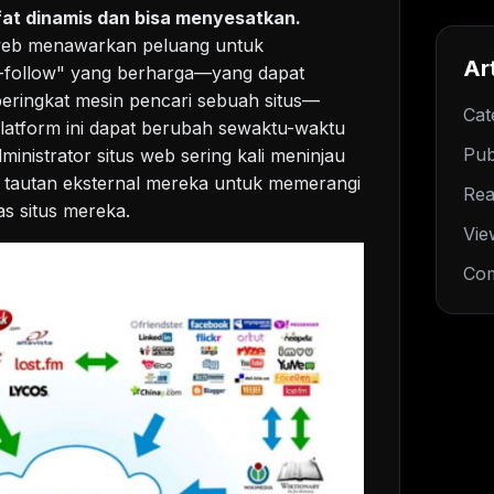
fat dinamis dan bisa menyesatkan.
web menawarkan peluang untuk
Art
-follow" yang berharga—yang dapat
peringkat mesin pencari sebuah situs—
Cat
platform ini dapat berubah sewaktu-waktu
Pub
inistrator situs web sering kali meninjau
 tautan eksternal mereka untuk memerangi
Rea
s situs mereka.
Vie
Com