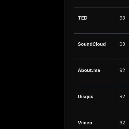
TED
93
SoundCloud
93
About.me
92
Disqus
92
Vimeo
92