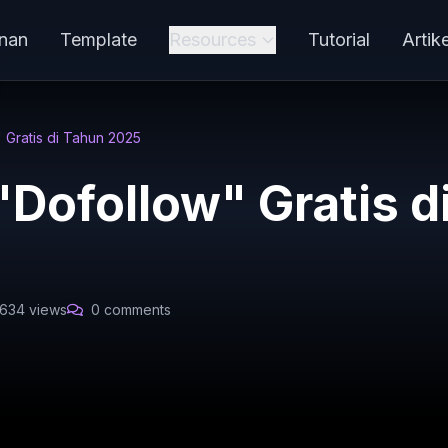
nan
Template
Resources
Tutorial
Artike
 Gratis di Tahun 2025
"Dofollow" Gratis d
634 views
0 comments