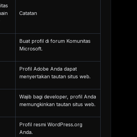
itas
ain
Catatan
)
Buat profil di forum Komunitas
Microsoft.
Profil Adobe Anda dapat
menyertakan tautan situs web.
Wajib bagi developer, profil Anda
memungkinkan tautan situs web.
Profil resmi WordPress.org
Anda.