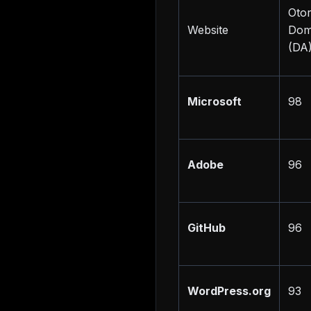
Otor
Website
Dom
(DA
Microsoft
98
Adobe
96
GitHub
96
WordPress.org
93