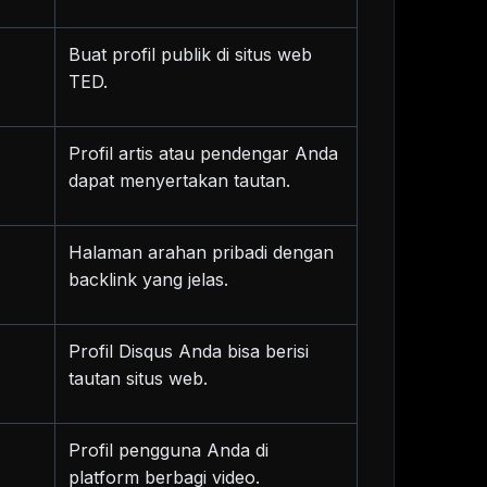
Buat profil publik di situs web
TED.
Profil artis atau pendengar Anda
dapat menyertakan tautan.
Halaman arahan pribadi dengan
backlink yang jelas.
Profil Disqus Anda bisa berisi
tautan situs web.
Profil pengguna Anda di
platform berbagi video.