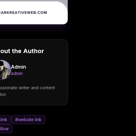
out the Author
Admin
admin
ssionate writer and content
tor.
link
#website link
llow