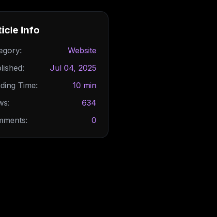
icle Info
egory:
Website
lished:
Jul 04, 2025
ding Time:
10 min
ws:
634
ments:
0