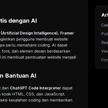
Art
tis dengan AI
Cat
(Artificial Design Intelligence)
,
Framer
Pub
kinkan pengguna membuat website
Rea
npa perlu memahami coding. AI dapat
a, font, dan elemen desain berdasarkan
Vie
l ini membuat pembuatan website menjadi
Com
n Bantuan AI
t
dan
ChatGPT Code Interpreter
dapat
 kode HTML, CSS, dan JavaScript.
teksi kesalahan coding dan memberikan