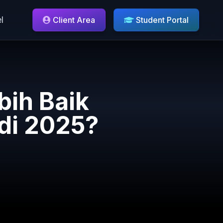
l
Client Area
Student Portal
bih Baik
di 2025?