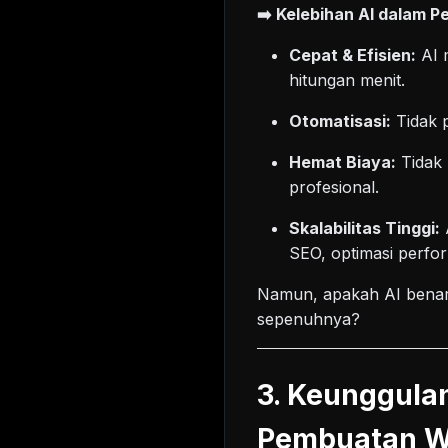
➡️ Kelebihan AI dalam 
Cepat & Efisien:
AI 
hitungan menit.
Otomatisasi:
Tidak 
Hemat Biaya:
Tidak 
profesional.
Skalabilitas Tinggi:
SEO, optimasi perfo
Namun, apakah AI benar
sepenuhnya?
3. Keunggula
Pembuatan W