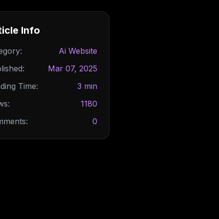
icle Info
egory:
Ai Website
lished:
Mar 07, 2025
ding Time:
3 min
ws:
1180
ments:
0