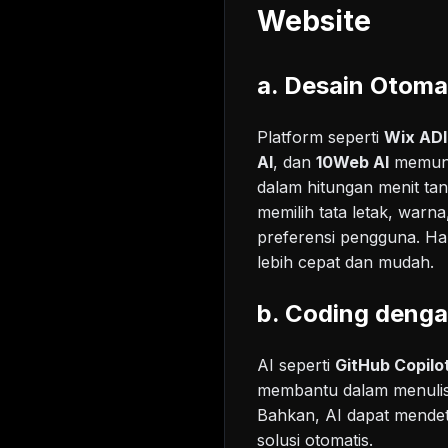
Website
a. Desain Otoma
Platform seperti
Wix ADI 
AI
, dan
10Web AI
memung
dalam hitungan menit ta
memilih tata letak, warn
preferensi pengguna. Ha
lebih cepat dan mudah.
b. Coding denga
AI seperti
GitHub Copilo
membantu dalam menulis
Bahkan, AI dapat mende
solusi otomatis.