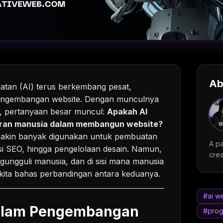
Ab
atan (AI) terus berkembang pesat,
engembangan website. Dengan munculnya
, pertanyaan besar muncul:
Apakah AI
ran manusia dalam membangun website?
makin banyak digunakan untuk pembuatan
A pa
si SEO, hingga pengelolaan desain. Namun,
crea
gungguli manusia, dan di sisi mana manusia
 kita bahas perbandingan antara keduanya.
#ai w
dalam Pengembangan
#prog